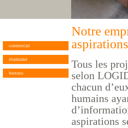
Notre empr
aspiration
commercial
résidentiel
Tous les pro
selon LOGIDÉ
bureaux
chacun d’eux
humains ayan
d’information
aspirations s